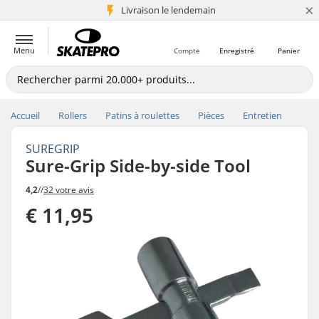
×
Livraison le lendemain
+5 mio de clients
Menu
Compte
Enregistré
Panier
Accueil
Rollers
Patins à roulettes
Pièces
Entretien
SUREGRIP
Sure-Grip Side-by-side Tool
4,2
//
32 votre avis
€ 11,95