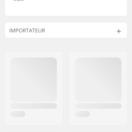
IMPORTATEUR
Nom:
Centrano ApS
Adresse:
Omega 6
Code postal:
8382
Ville:
Hinnerup
Pays:
Danemark