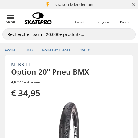
×
Livraison le lendemain
+5 mio de clients
Menu
Compte
Enregistré
Panier
Accueil
BMX
Roues et Pièces
Pneus
MERRITT
Option 20" Pneu BMX
4,8
//
27 votre avis
€ 34,95