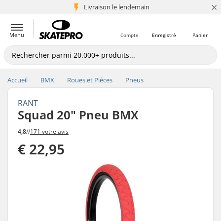
×
Livraison le lendemain
+5 mio de clients
Menu
Compte
Enregistré
Panier
Accueil
BMX
Roues et Pièces
Pneus
RANT
Squad 20" Pneu BMX
4,8
//
171 votre avis
€ 22,95