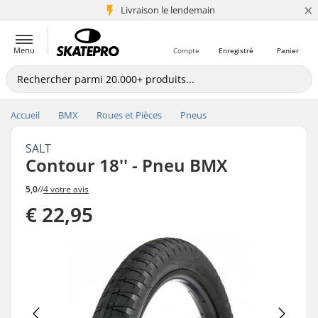
×
Livraison le lendemain
+5 mio de clients
Menu
Compte
Enregistré
Panier
Accueil
BMX
Roues et Pièces
Pneus
SALT
Contour 18'' - Pneu BMX
5,0
//
4 votre avis
€ 22,95