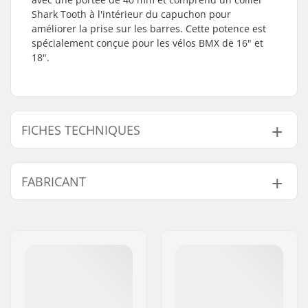
Shark Tooth à l'intérieur du capuchon pour
améliorer la prise sur les barres. Cette potence est
spécialement conçue pour les vélos BMX de 16" et
18".
FICHES TECHNIQUES
Type de
40mm, Top load
FABRICANT
potence/Longueur:
Rise potence:
33mm
Nom:
We Make Things GmbH
Diamètre potence:
22.2mm
Adresse:
RICHARD-BYRD-STR. 12
Poids:
243g
Code postal:
50829
Dimension pivot de
1 1/8"
Ville:
Köln
fourche:
Pays:
Allemagne