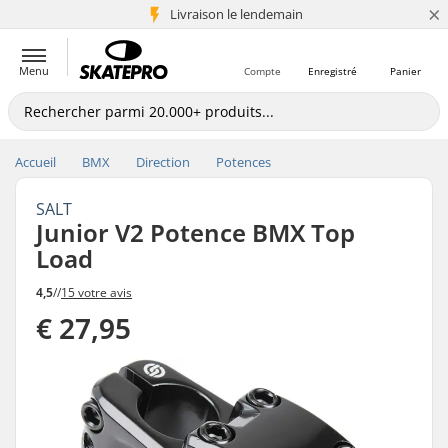
×
Livraison le lendemain
+5 mio de clients
Menu
Compte
Enregistré
Panier
Accueil
BMX
Direction
Potences
SALT
Junior V2 Potence BMX Top
Load
4,5
//
15 votre avis
€ 27,95