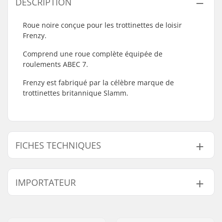
DESCRIPTION
Roue noire conçue pour les trottinettes de loisir
Frenzy.
Comprend une roue complète équipée de
roulements ABEC 7.
Frenzy est fabriqué par la célèbre marque de
trottinettes britannique Slamm.
FICHES TECHNIQUES
Roulements:
Inclus
IMPORTATEUR
Roue(s) par pack:
1
Précision des
ABEC-7
Nom:
Centrano ApS
roulements:
Adresse:
Omega 6