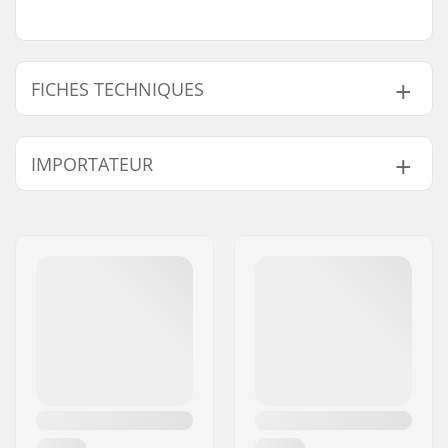
FICHES TECHNIQUES
Longueur :
83.8cm (33")
IMPORTATEUR
Largeur :
22.9cm (9")
Nom:
Centrano ApS
Adresse:
Omega 6
Code postal:
8382
Ville:
Hinnerup
Pays:
Danemark