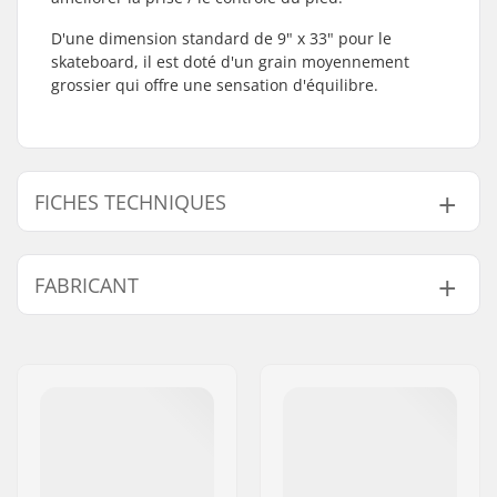
D'une dimension standard de 9" x 33" pour le
skateboard, il est doté d'un grain moyennement
grossier qui offre une sensation d'équilibre.
FICHES TECHNIQUES
Longueur :
83.8cm (33")
FABRICANT
Largeur :
22.9cm (9")
Nom:
Centrano ApS
Adresse:
Omega 6
Code postal:
8382
Ville:
Hinnerup
Pays:
Danemark