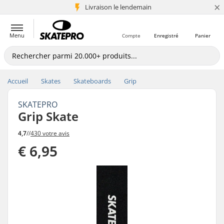
×
Livraison le lendemain
+5 mio de clients
Menu
Compte
Enregistré
Panier
Accueil
Skates
Skateboards
Grip
SKATEPRO
Grip Skate
4,7
//
430 votre avis
€ 6,95