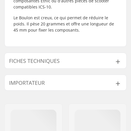
composantes Ethic ou d'autres pièces de scooter
compatibles ICS-10.
Le Boulon est creux, ce qui permet de réduire le
poids. Il pèse 20 grammes et offre une longueur de
45 mm pour fixer les composants.
FICHES TECHNIQUES
Type de compression:
ICS-10
IMPORTATEUR
Etoile:
Non inclus
Longueur de la vis de
45mm
Nom:
Centrano ApS
compression:
Adresse:
Omega 6
Code postal:
8382
Ville:
Hinnerup
Pays:
Danemark