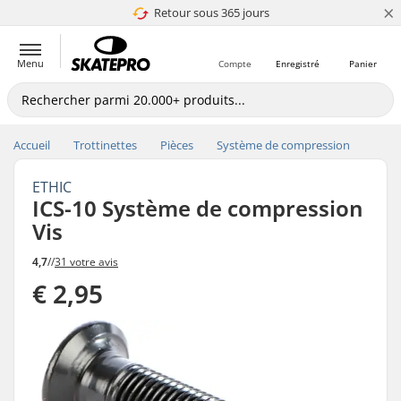
×
Retour sous 365 jours
4.8 de 5
Menu
Compte
Enregistré
Panier
Accueil
Trottinettes
Pièces
Système de compression
ETHIC
ICS-10 Système de compression
Vis
4,7
//
31 votre avis
€ 2,95