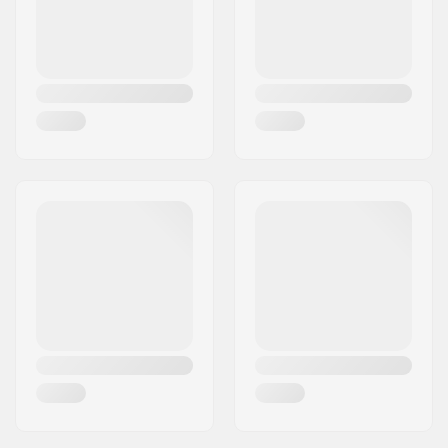
Matériel de la roue:
PU casted
Précision des
ABEC-7
roulements:
Type de truck:
Standard kingpin,
Standard hanger
Largeur du Hanger:
129mm (5")
Cushioning:
96A
Griptape:
Pré-appliqué