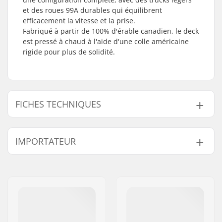
et des roues 99A durables qui équilibrent
efficacement la vitesse et la prise.
Fabriqué à partir de 100% d'érable canadien, le deck
est pressé à chaud à l'aide d'une colle américaine
rigide pour plus de solidité.
FICHES TECHNIQUES
Largeur du deck:
7.5" (19cm)
IMPORTATEUR
Longueur du deck:
31" (78.7cm)
Matériel du deck:
Érable, 7 plis
Nom:
Centrano ApS
Diamètre de la roue:
54mm
Adresse:
Omega 6
Concave:
Medium
Code postal:
8382
Design du deck:
Double kicktail
Ville:
Hinnerup
Epaisseur des roues:
34mm
Pays:
Danemark
Dureté des roues:
99A