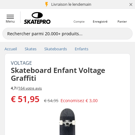
×
Livraison le lendemain
+5 mio de clients
Menu
Compte
Enregistré
Panier
Accueil
Skates
Skateboards
Enfants
VOLTAGE
Skateboard Enfant Voltage
Graffiti
4,7
//
164 votre avis
€ 51,95
€ 54,95
Economisez
€ 3,00