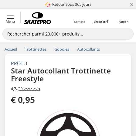
×
Retour sous 365 jours
4.8 de 5
Menu
Compte
Enregistré
Panier
Accueil
Trottinettes
Goodies
Autocollants
PROTO
Star Autocollant Trottinette
Freestyle
4,7
//
39 votre avis
€ 0,95