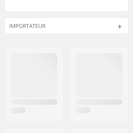
IMPORTATEUR
Nom:
Centrano ApS
Adresse:
Omega 6
Code postal:
8382
Ville:
Hinnerup
Pays:
Danemark