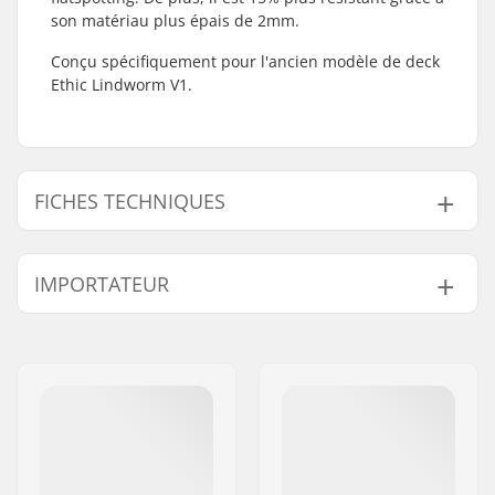
son matériau plus épais de 2mm.
Conçu spécifiquement pour l'ancien modèle de deck
Ethic Lindworm V1.
FICHES TECHNIQUES
Diamètre des roues:
100mm, 110mm
IMPORTATEUR
Type de frein:
Flex Fender
Boulons montage du
Inclus
Nom:
Centrano ApS
frein :
Adresse:
Omega 6
Poids:
60g
Code postal:
8382
Ville:
Hinnerup
Pays:
Danemark