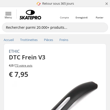
×
Retour sous 365 jours
4.8 de 5
Menu
Compte
Enregistré
Panier
Accueil
Trottinettes
Pièces
Freins
ETHIC
DTC Frein V3
4,0
//
73 votre avis
€ 7,95