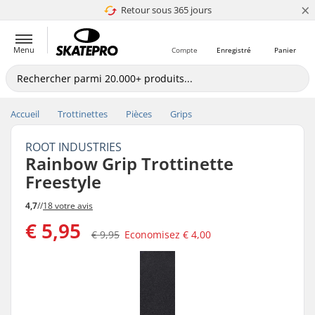
×
Retour sous 365 jours
4.8 de 5
Menu
Compte
Enregistré
Panier
Accueil
Trottinettes
Pièces
Grips
ROOT INDUSTRIES
Rainbow Grip Trottinette
Freestyle
4,7
//
18 votre avis
€ 5,95
€ 9,95
Economisez
€ 4,00