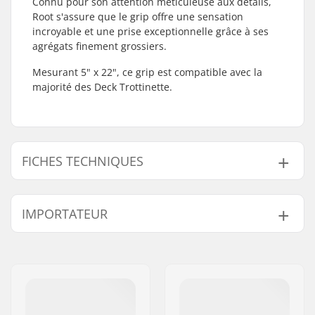
Connu pour son attention méticuleuse aux détails,
Root s'assure que le grip offre une sensation
incroyable et une prise exceptionnelle grâce à ses
agrégats finement grossiers.
Mesurant 5" x 22", ce grip est compatible avec la
majorité des Deck Trottinette.
FICHES TECHNIQUES
Longueur :
55.9cm (22")
IMPORTATEUR
Largeur :
12.7cm (5")
Nom:
Centrano ApS
Adresse:
Omega 6
Code postal:
8382
Ville:
Hinnerup