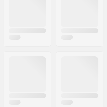
Ville:
Hinnerup
Pays:
Danemark