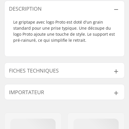
DESCRIPTION
Le griptape avec logo Proto est doté d'un grain
standard pour une prise typique. Une découpe du
logo Proto ajoute une touche de style. Le support est
pré-rainuré, ce qui simplifie le retrait.
FICHES TECHNIQUES
Longueur :
61cm (24")
IMPORTATEUR
Largeur :
15.2cm (6")
Nom:
Centrano ApS
Adresse:
Omega 6
Code postal:
8382