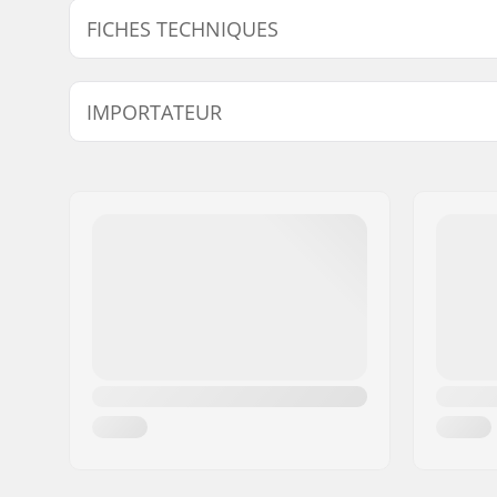
FICHES TECHNIQUES
Embouts compatibles avec:
Acier,
Tit
IMPORTATEUR
Longueur:
17.8cm
Matériel:
Caoutcho
Nom:
Centrano ApS
Adresse:
Omega 6
Code postal:
8382
Ville:
Hinnerup
Pays:
Danemark