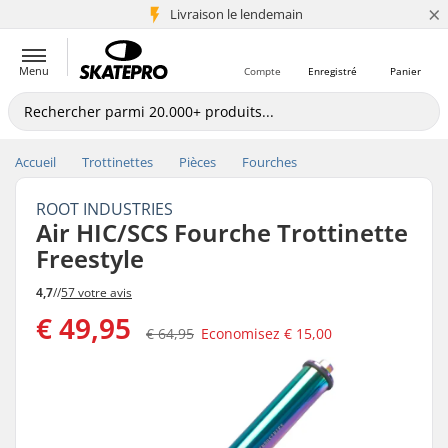
×
Livraison le lendemain
+5 mio de clients
Menu
Compte
Enregistré
Panier
Accueil
Trottinettes
Pièces
Fourches
ROOT INDUSTRIES
Air HIC/SCS Fourche Trottinette
Freestyle
4,7
//
57 votre avis
€ 49,95
€ 64,95
Economisez
€ 15,00