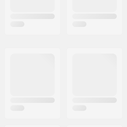
Compression inclus:
No
Etoile:
Built-in
Vis:
Included
Longueur de la vis de
35mm
compression:
Longueur de l'axe de
40mm
la fourche: