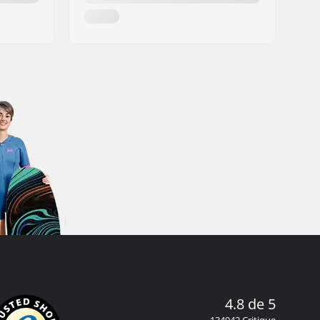
4.8 de 5
134942 Critique