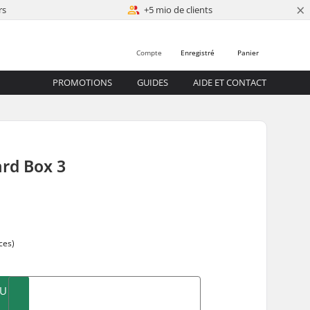
×
rs
+5 mio de clients
Compte
Enregistré
Panier
PROMOTIONS
GUIDES
AIDE ET CONTACT
rd Box 3
ces)
AU