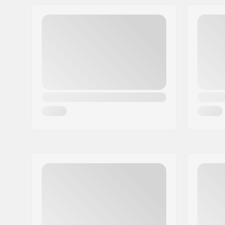
Adresse:
95126 Schwarzenbach
Code postal:
95126
Ville:
Schwarzenbach
Pays:
Allemagne