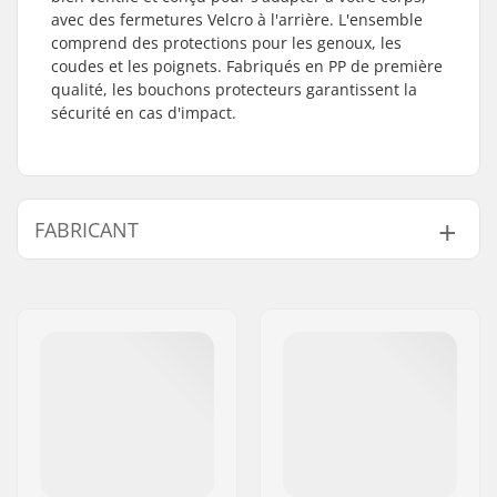
avec des fermetures Velcro à l'arrière. L'ensemble
comprend des protections pour les genoux, les
coudes et les poignets. Fabriqués en PP de première
qualité, les bouchons protecteurs garantissent la
sécurité en cas d'impact.
FABRICANT
Nom:
Roces Sports s.r.l.
Adresse:
Via G. Ferraris, 36
Code postal:
31044
Ville:
Montebelluna
Pays:
Italie