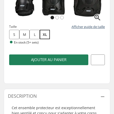
Taille
Afficher guide de taille
S
M
L
XL
En stock (5+ sets)
AJOUTER AU PANIER
DESCRIPTION
Cet ensemble protecteur est exceptionnellement
bien ventilé et conçu pour s'adapter à votre corps,