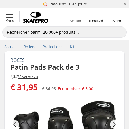
×
Retour sous 365 jours
4.8 de 5
Menu
Compte
Enregistré
Panier
Accueil
Rollers
Protections
Kit
ROCES
Patin Pads Pack de 3
4,3
//
83 votre avis
€ 31,95
€ 34,95
Economisez
€ 3,00