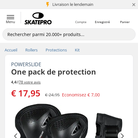
×
Livraison le lendemain
+5 mio de clients
Menu
Compte
Enregistré
Panier
Accueil
Rollers
Protections
Kit
POWERSLIDE
One pack de protection
4,4
//
78 votre avis
€ 17,95
€ 24,95
Economisez
€ 7,00