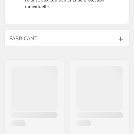
individuelle.
FABRICANT
Nom:
Powerslide
Sportartikelvertriebs GmbH
Adresse:
Esbachgraben 1
Code postal:
95463
Ville:
Bindlach
Pays:
Allemagne