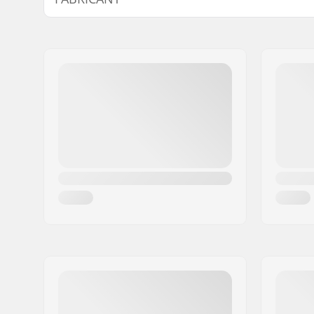
Nom:
We Make Things GmbH
Adresse:
RICHARD-BYRD-STR. 12
Code postal:
50829
Ville:
Köln
Pays:
Allemagne