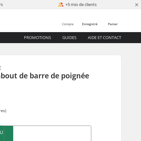
×
rs
+5 mio de clients
Compte
Enregistré
Panier
PROMOTIONS
GUIDES
AIDE ET CONTACT
E
bout de barre de poignée
res)
AU