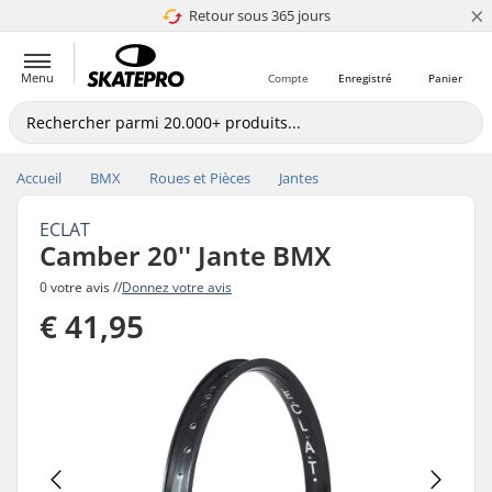
×
Retour sous 365 jours
4.8 de 5
Menu
Compte
Enregistré
Panier
Accueil
BMX
Roues et Pièces
Jantes
ECLAT
Camber 20'' Jante BMX
0 votre avis //
Donnez votre avis
€ 41,95