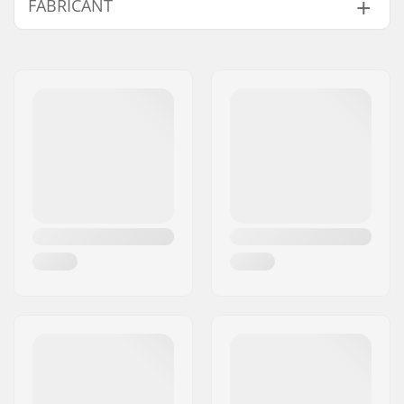
FABRICANT
Nombre de rayons:
36
Poids:
575g
Nom:
We Make Things GmbH
Adresse:
RICHARD-BYRD-STR. 12
Code postal:
50829
Ville:
Köln
Pays:
Allemagne