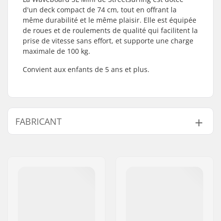
d'un deck compact de 74 cm, tout en offrant la
même durabilité et le même plaisir. Elle est équipée
de roues et de roulements de qualité qui facilitent la
prise de vitesse sans effort, et supporte une charge
maximale de 100 kg.
Convient aux enfants de 5 ans et plus.
FABRICANT
Nom:
JustSupreme ApS
Adresse:
Ydervang 5
Code postal:
4300
Ville:
Holbæk
Pays:
Danemark