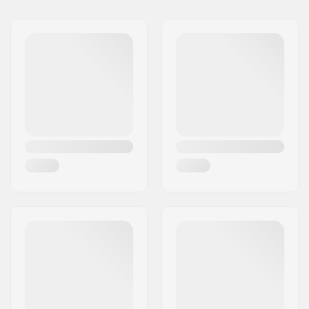
Nom:
We Make Things GmbH
Poids:
86g
Adresse:
RICHARD-BYRD-STR. 12
Code postal:
50829
Ville:
Köln
Pays:
Allemagne