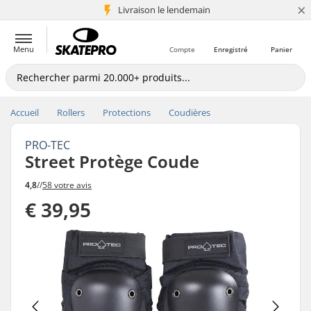
×
Livraison le lendemain
+5 mio de clients
Menu
Compte
Enregistré
Panier
Accueil
Rollers
Protections
Coudières
PRO-TEC
Street Protège Coude
4,8
//
58 votre avis
€ 39,95