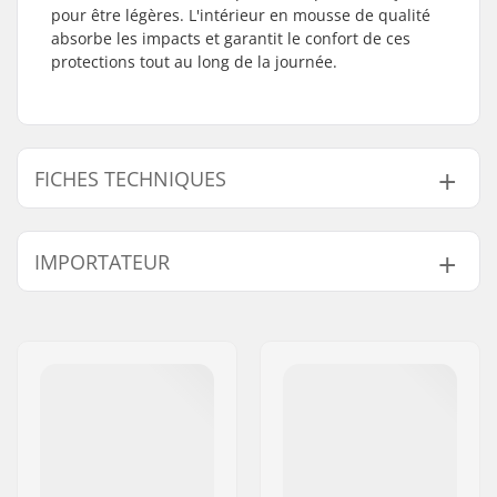
pour être légères. L'intérieur en mousse de qualité
absorbe les impacts et garantit le confort de ces
protections tout au long de la journée.
FICHES TECHNIQUES
Mousse :
Mousse à mémoire
IMPORTATEUR
de forme EVA
Coque :
Coque dure
Nom:
Centrano ApS
Composants :
Lycra
Adresse:
Omega 6
Coupe :
Forme anatomique
Code postal:
8382
Rembourrage :
Rembourrage EVA
Ville:
Hinnerup
Sécurité :
CE EN 14120:2003
Pays:
Danemark
Système de
Double bande Velcro
Fermeture :