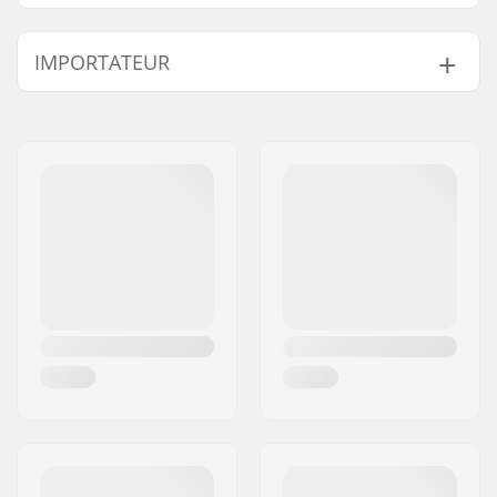
IMPORTATEUR
Nom:
Centrano ApS
Adresse:
Omega 6
Code postal:
8382
Ville:
Hinnerup
Pays:
Danemark