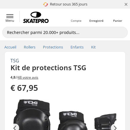
×
Retour sous 365 jours
4.8 de 5
Menu
Compte
Enregistré
Panier
Accueil
Rollers
Protections
Enfants
Kit
TSG
Kit de protections TSG
4,8
//
48 votre avis
€ 67,95