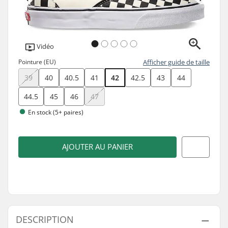
Vidéo
Pointure (EU)
Afficher guide de taille
39
40
40.5
41
42
42.5
43
44
44.5
45
46
47
En stock (5+ paires)
AJOUTER AU PANIER
DESCRIPTION