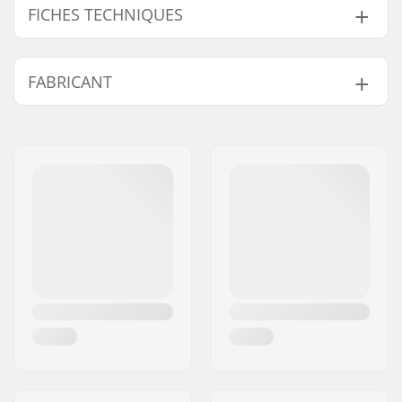
FICHES TECHNIQUES
Caractéristiques de
Piles - Trois piles
FABRICANT
l'Émetteur-Récepteur
alcalines AAA
:
Nom:
EOC Europe GmbH
Fréquence de
457 kHz
Adresse:
Seeshaupter Str. 62
l'Émetteur-Récepteur
Code postal:
82377
:
Ville:
Penzberg
Portée Maximale de
55 meters
Pays:
l'Émetteur-Récepteur
Allemagne
:
Poids de l'Émetteur-
120gr (4.2oz)
Récepteur :
Dimensions de
11.5cm x 7.1cm x
l'Émetteur-Récepteur
2.4cm (4.5 x 2.8 x 0.9
:
inche